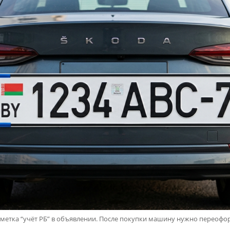
метка “учёт РБ” в объявлении. После покупки машину нужно переофо