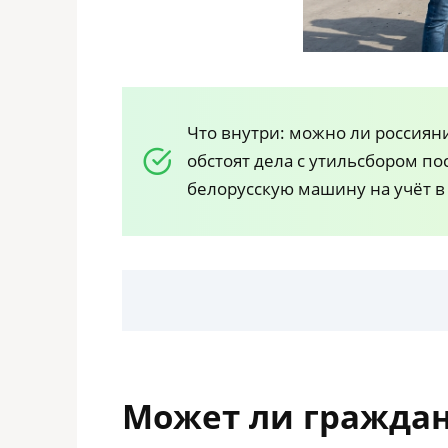
Что внутри: можно ли россияни
обстоят дела с утильсбором пос
белорусскую машину на учёт в 
Может ли граждан