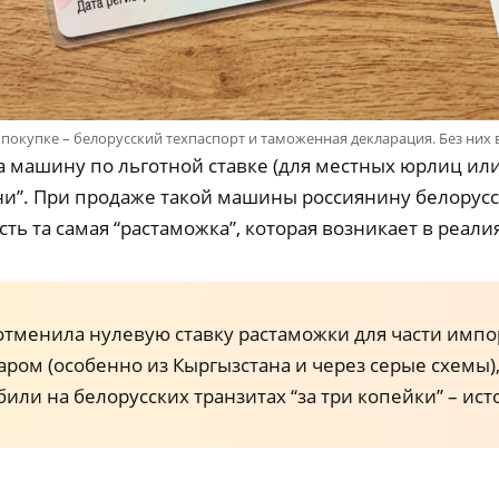
покупке – белорусский техпаспорт и таможенная декларация. Без них 
ла машину по льготной ставке (для местных юрлиц ил
и”. При продаже такой машины россиянину белорусс
сть та самая “растаможка”, которая возникает в реалия
ь отменила нулевую ставку растаможки для части им
аром (особенно из Кыргызстана и через серые схемы
или на белорусских транзитах “за три копейки” – ист